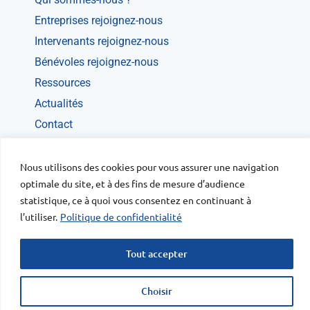
Entreprises rejoignez-nous
Intervenants rejoignez-nous
Bénévoles rejoignez-nous
Ressources
Actualités
Contact
Mentions légales
Politique de confidentialité
Nous utilisons des cookies pour vous assurer une navigation
optimale du site, et à des fins de mesure d’audience
Conditions générales d’utilisation
statistique, ce à quoi vous consentez en continuant à
l’utiliser.
Politique de confidentialité
Le contenu du site est sous licence Creative Commons -
Mentions
Tout accepter
légales
Agence Web Lyon
Choisir